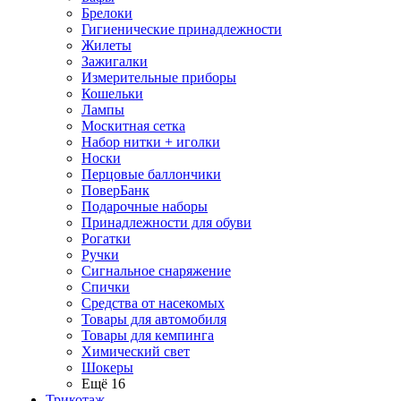
Брелоки
Гигиенические принадлежности
Жилеты
Зажигалки
Измерительные приборы
Кошельки
Лампы
Москитная сетка
Набор нитки + иголки
Носки
Перцовые баллончики
ПоверБанк
Подарочные наборы
Принадлежности для обуви
Рогатки
Ручки
Сигнальное снаряжение
Спички
Средства от насекомых
Товары для автомобиля
Товары для кемпинга
Химический свет
Шокеры
Ещё 16
Трикотаж