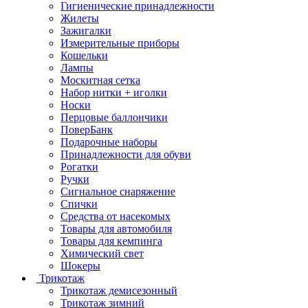
Гигиенические принадлежности
Жилеты
Зажигалки
Измерительные приборы
Кошельки
Лампы
Москитная сетка
Набор нитки + иголки
Носки
Перцовые баллончики
ПоверБанк
Подарочные наборы
Принадлежности для обуви
Рогатки
Ручки
Сигнальное снаряжение
Спички
Средства от насекомых
Товары для автомобиля
Товары для кемпинга
Химический свет
Шокеры
Трикотаж
Трикотаж демисезонный
Трикотаж зимний