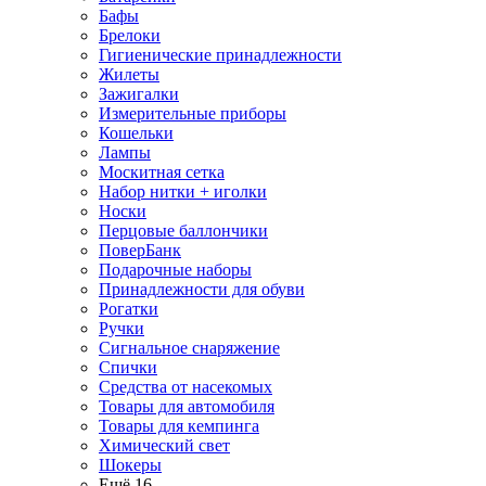
Бафы
Брелоки
Гигиенические принадлежности
Жилеты
Зажигалки
Измерительные приборы
Кошельки
Лампы
Москитная сетка
Набор нитки + иголки
Носки
Перцовые баллончики
ПоверБанк
Подарочные наборы
Принадлежности для обуви
Рогатки
Ручки
Сигнальное снаряжение
Спички
Средства от насекомых
Товары для автомобиля
Товары для кемпинга
Химический свет
Шокеры
Ещё 16