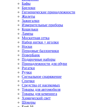
Бафы
Брелоки
Гигиенические принадлежности
Жилеты
Зажигалки
Измерительные приборы
Кошельки
Лампы
Москитная сетка
Набор нитки + иголки
Носки
Перцовые баллончики
ПоверБанк
Подарочные наборы
Принадлежности для обуви
Рогатки
Ручки
Сигнальное снаряжение
Спички
Средства от насекомых
Товары для автомобиля
Товары для кемпинга
Химический свет
Шокеры
Ещё 16