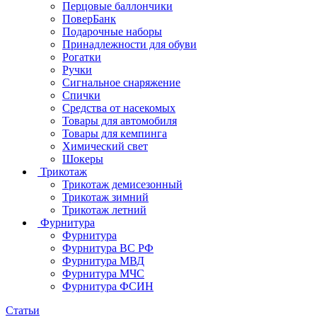
Перцовые баллончики
ПоверБанк
Подарочные наборы
Принадлежности для обуви
Рогатки
Ручки
Сигнальное снаряжение
Спички
Средства от насекомых
Товары для автомобиля
Товары для кемпинга
Химический свет
Шокеры
Трикотаж
Трикотаж демисезонный
Трикотаж зимний
Трикотаж летний
Фурнитура
Фурнитура
Фурнитура ВС РФ
Фурнитура МВД
Фурнитура МЧС
Фурнитура ФСИН
Статьи