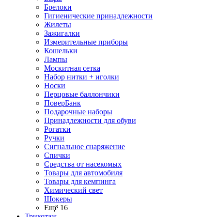
Брелоки
Гигиенические принадлежности
Жилеты
Зажигалки
Измерительные приборы
Кошельки
Лампы
Москитная сетка
Набор нитки + иголки
Носки
Перцовые баллончики
ПоверБанк
Подарочные наборы
Принадлежности для обуви
Рогатки
Ручки
Сигнальное снаряжение
Спички
Средства от насекомых
Товары для автомобиля
Товары для кемпинга
Химический свет
Шокеры
Ещё 16
Трикотаж