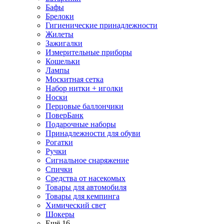
Бафы
Брелоки
Гигиенические принадлежности
Жилеты
Зажигалки
Измерительные приборы
Кошельки
Лампы
Москитная сетка
Набор нитки + иголки
Носки
Перцовые баллончики
ПоверБанк
Подарочные наборы
Принадлежности для обуви
Рогатки
Ручки
Сигнальное снаряжение
Спички
Средства от насекомых
Товары для автомобиля
Товары для кемпинга
Химический свет
Шокеры
Ещё 16