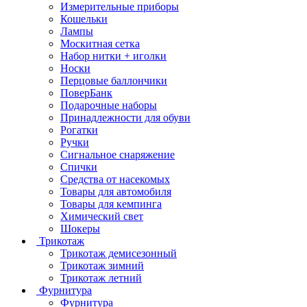
Измерительные приборы
Кошельки
Лампы
Москитная сетка
Набор нитки + иголки
Носки
Перцовые баллончики
ПоверБанк
Подарочные наборы
Принадлежности для обуви
Рогатки
Ручки
Сигнальное снаряжение
Спички
Средства от насекомых
Товары для автомобиля
Товары для кемпинга
Химический свет
Шокеры
Трикотаж
Трикотаж демисезонный
Трикотаж зимний
Трикотаж летний
Фурнитура
Фурнитура