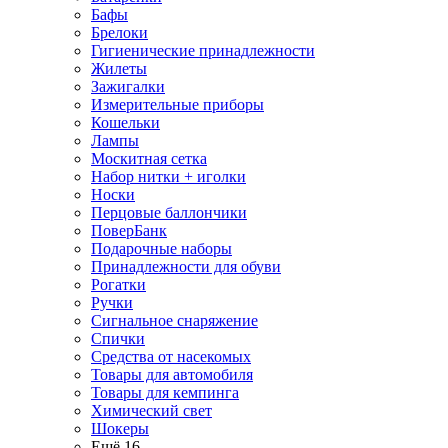
Бафы
Брелоки
Гигиенические принадлежности
Жилеты
Зажигалки
Измерительные приборы
Кошельки
Лампы
Москитная сетка
Набор нитки + иголки
Носки
Перцовые баллончики
ПоверБанк
Подарочные наборы
Принадлежности для обуви
Рогатки
Ручки
Сигнальное снаряжение
Спички
Средства от насекомых
Товары для автомобиля
Товары для кемпинга
Химический свет
Шокеры
Ещё 16