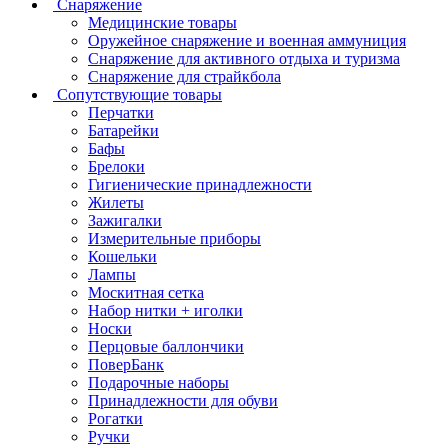
Снаряжение
Медицинские товары
Оружейное снаряжение и военная аммуниция
Снаряжение для активного отдыха и туризма
Снаряжение для страйкбола
Сопутствующие товары
Перчатки
Батарейки
Бафы
Брелоки
Гигиенические принадлежности
Жилеты
Зажигалки
Измерительные приборы
Кошельки
Лампы
Москитная сетка
Набор нитки + иголки
Носки
Перцовые баллончики
ПоверБанк
Подарочные наборы
Принадлежности для обуви
Рогатки
Ручки