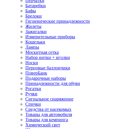
Перчатки
Батарейки
Бафы
Брелоки
Гигиенические принадлежности
Жилеты
Зажигалки
Измерительные приборы
Кошельки
Лампы
Москитная сетка
Набор нитки + иголки
Носки
Перцовые баллончики
ПоверБанк
Подарочные наборы
Принадлежности для обуви
Рогатки
Ручки
Сигнальное снаряжение
Спички
Средства от насекомых
Товары для автомобиля
Товары для кемпинга
Химический свет