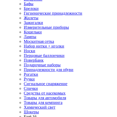
Бафы
Брелоки
Гигиенические принадлежности
Жилеты
Зажигалки
Измерительные приборы
Кошельки
Лампы
Москитная сетка
Набор нитки + иголки
Носки
Перцовые баллончики
ПоверБанк
Подарочные наборы
Принадлежности для обуви
Рогатки
Ручки
Сигнальное снаряжение
Спички
Средства от насекомых
Товары для автомобиля
Товары для кемпинга
Химический свет
Шокеры
Ещё 16