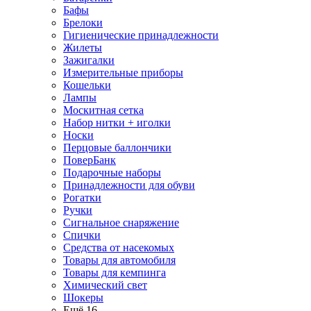
Бафы
Брелоки
Гигиенические принадлежности
Жилеты
Зажигалки
Измерительные приборы
Кошельки
Лампы
Москитная сетка
Набор нитки + иголки
Носки
Перцовые баллончики
ПоверБанк
Подарочные наборы
Принадлежности для обуви
Рогатки
Ручки
Сигнальное снаряжение
Спички
Средства от насекомых
Товары для автомобиля
Товары для кемпинга
Химический свет
Шокеры
Ещё 16