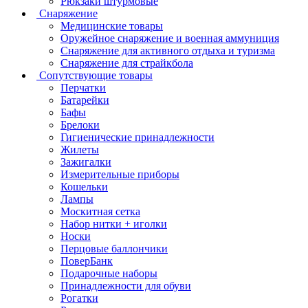
Рюкзаки штурмовые
Снаряжение
Медицинские товары
Оружейное снаряжение и военная аммуниция
Снаряжение для активного отдыха и туризма
Снаряжение для страйкбола
Сопутствующие товары
Перчатки
Батарейки
Бафы
Брелоки
Гигиенические принадлежности
Жилеты
Зажигалки
Измерительные приборы
Кошельки
Лампы
Москитная сетка
Набор нитки + иголки
Носки
Перцовые баллончики
ПоверБанк
Подарочные наборы
Принадлежности для обуви
Рогатки