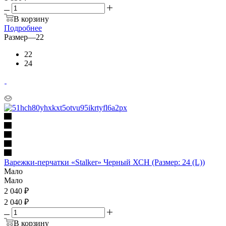
В корзину
Подробнее
Размер
—
22
22
24
Варежки-перчатки «Stalker» Черный ХСН (Размер: 24 (L))
Мало
Мало
2 040
₽
2 040 ₽
В корзину