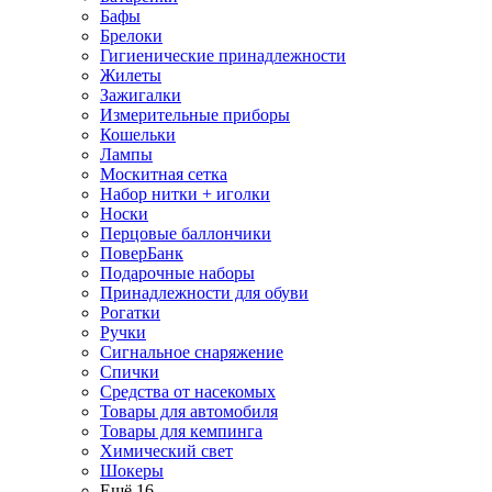
Бафы
Брелоки
Гигиенические принадлежности
Жилеты
Зажигалки
Измерительные приборы
Кошельки
Лампы
Москитная сетка
Набор нитки + иголки
Носки
Перцовые баллончики
ПоверБанк
Подарочные наборы
Принадлежности для обуви
Рогатки
Ручки
Сигнальное снаряжение
Спички
Средства от насекомых
Товары для автомобиля
Товары для кемпинга
Химический свет
Шокеры
Ещё 16