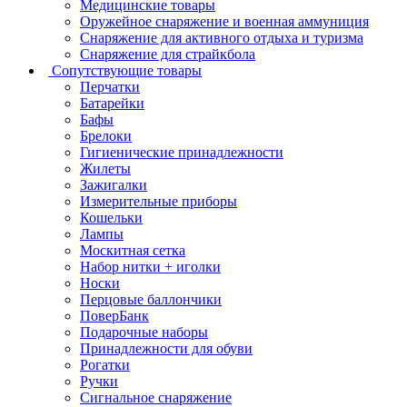
Медицинские товары
Оружейное снаряжение и военная аммуниция
Снаряжение для активного отдыха и туризма
Снаряжение для страйкбола
Сопутствующие товары
Перчатки
Батарейки
Бафы
Брелоки
Гигиенические принадлежности
Жилеты
Зажигалки
Измерительные приборы
Кошельки
Лампы
Москитная сетка
Набор нитки + иголки
Носки
Перцовые баллончики
ПоверБанк
Подарочные наборы
Принадлежности для обуви
Рогатки
Ручки
Сигнальное снаряжение