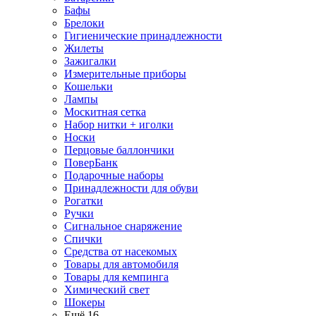
Бафы
Брелоки
Гигиенические принадлежности
Жилеты
Зажигалки
Измерительные приборы
Кошельки
Лампы
Москитная сетка
Набор нитки + иголки
Носки
Перцовые баллончики
ПоверБанк
Подарочные наборы
Принадлежности для обуви
Рогатки
Ручки
Сигнальное снаряжение
Спички
Средства от насекомых
Товары для автомобиля
Товары для кемпинга
Химический свет
Шокеры
Ещё 16