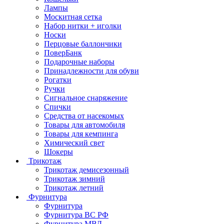
Лампы
Москитная сетка
Набор нитки + иголки
Носки
Перцовые баллончики
ПоверБанк
Подарочные наборы
Принадлежности для обуви
Рогатки
Ручки
Сигнальное снаряжение
Спички
Средства от насекомых
Товары для автомобиля
Товары для кемпинга
Химический свет
Шокеры
Трикотаж
Трикотаж демисезонный
Трикотаж зимний
Трикотаж летний
Фурнитура
Фурнитура
Фурнитура ВС РФ
Фурнитура МВД