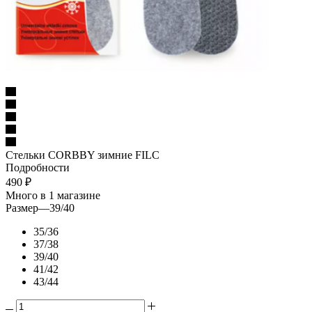
Стельки CORBBY зимние FILC
Подробности
490
₽
Много
в 1 магазине
Размер
—
39/40
35/36
37/38
39/40
41/42
43/44