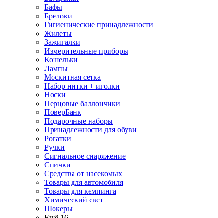
Бафы
Брелоки
Гигиенические принадлежности
Жилеты
Зажигалки
Измерительные приборы
Кошельки
Лампы
Москитная сетка
Набор нитки + иголки
Носки
Перцовые баллончики
ПоверБанк
Подарочные наборы
Принадлежности для обуви
Рогатки
Ручки
Сигнальное снаряжение
Спички
Средства от насекомых
Товары для автомобиля
Товары для кемпинга
Химический свет
Шокеры
Ещё 16