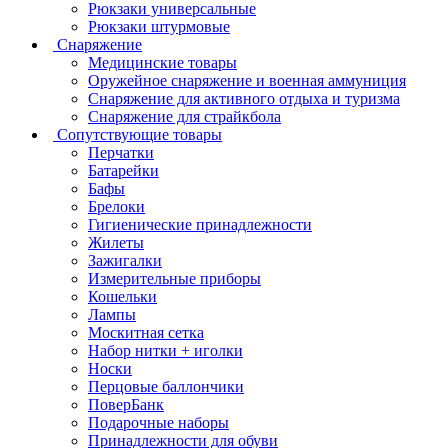
Рюкзаки универсальные
Рюкзаки штурмовые
Снаряжение
Медицинские товары
Оружейное снаряжение и военная аммуниция
Снаряжение для активного отдыха и туризма
Снаряжение для страйкбола
Сопутствующие товары
Перчатки
Батарейки
Бафы
Брелоки
Гигиенические принадлежности
Жилеты
Зажигалки
Измерительные приборы
Кошельки
Лампы
Москитная сетка
Набор нитки + иголки
Носки
Перцовые баллончики
ПоверБанк
Подарочные наборы
Принадлежности для обуви