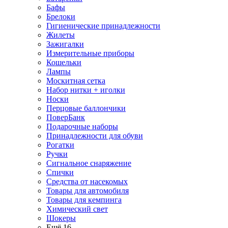
Бафы
Брелоки
Гигиенические принадлежности
Жилеты
Зажигалки
Измерительные приборы
Кошельки
Лампы
Москитная сетка
Набор нитки + иголки
Носки
Перцовые баллончики
ПоверБанк
Подарочные наборы
Принадлежности для обуви
Рогатки
Ручки
Сигнальное снаряжение
Спички
Средства от насекомых
Товары для автомобиля
Товары для кемпинга
Химический свет
Шокеры
Ещё 16