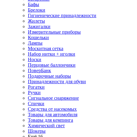
Бафы
Брелоки
Гигиенические принадлежности
Жилеты
Зажигалки
Измерительные приборы
Кошельки
Лампы
Москитная сетка
Набор нитки + иголки
Носки
Перцовые баллончики
ПоверБанк
Подарочные наборы
Принадлежности для обуви
Рогатки
Ручки
Сигнальное снаряжение
Спички
Средства от насекомых
Товары для автомобиля
Товары для кемпинга
Химический свет
Шокеры
Ещё 16