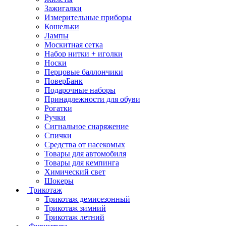
Зажигалки
Измерительные приборы
Кошельки
Лампы
Москитная сетка
Набор нитки + иголки
Носки
Перцовые баллончики
ПоверБанк
Подарочные наборы
Принадлежности для обуви
Рогатки
Ручки
Сигнальное снаряжение
Спички
Средства от насекомых
Товары для автомобиля
Товары для кемпинга
Химический свет
Шокеры
Трикотаж
Трикотаж демисезонный
Трикотаж зимний
Трикотаж летний