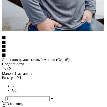
Лонгслив демисезонный Archon (Серый)
Подробности
750
₽
Мало
в 1 магазине
Размер
—
XL
L
XL
В корзину