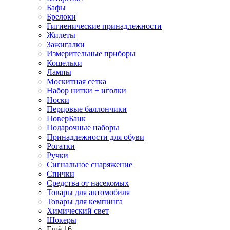
Бафы
Брелоки
Гигиенические принадлежности
Жилеты
Зажигалки
Измерительные приборы
Кошельки
Лампы
Москитная сетка
Набор нитки + иголки
Носки
Перцовые баллончики
ПоверБанк
Подарочные наборы
Принадлежности для обуви
Рогатки
Ручки
Сигнальное снаряжение
Спички
Средства от насекомых
Товары для автомобиля
Товары для кемпинга
Химический свет
Шокеры
Ещё 16