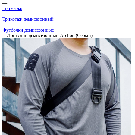
—
Трикотаж
—
Трикотаж демисезонный
—
Футболки демисезонные
—
Лонгслив демисезонный Archon (Серый)