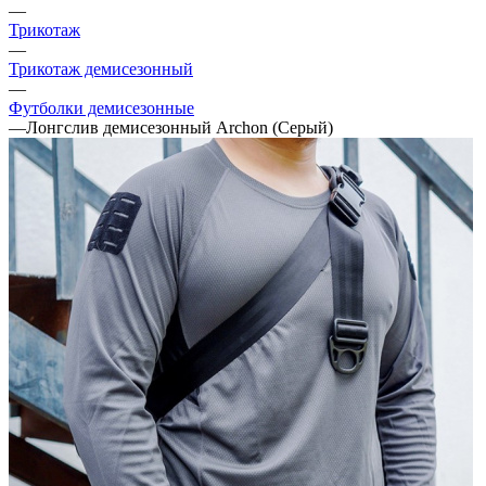
—
Трикотаж
—
Трикотаж демисезонный
—
Футболки демисезонные
—
Лонгслив демисезонный Archon (Серый)