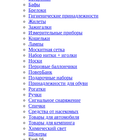
Бафы
Брелоки
Гигиенические принадлежности
Жилеты
Зажигалки
Измерительные приборы
Кошельки
Лампы
Москитная сетка
Набор нитки + иголки
Носки
Перцовые баллончики
ПоверБанк
Подарочные наборы
Принадлежности для обуви
Рогатки
Ручки
Сигнальное снаряжение
Спички
Средства от насекомых
Товары для автомобиля
Товары для кемпинга
Химический свет
Шокеры
Ещё 16