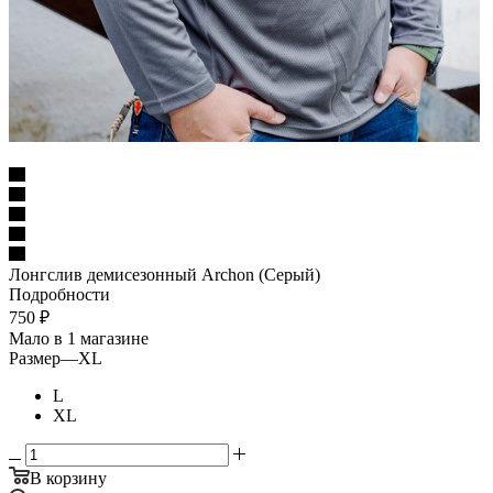
Лонгслив демисезонный Archon (Серый)
Подробности
750
₽
Мало
в 1 магазине
Размер
—
XL
L
XL
В корзину