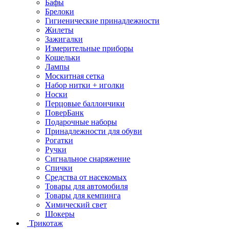
Бафы
Брелоки
Гигиенические принадлежности
Жилеты
Зажигалки
Измерительные приборы
Кошельки
Лампы
Москитная сетка
Набор нитки + иголки
Носки
Перцовые баллончики
ПоверБанк
Подарочные наборы
Принадлежности для обуви
Рогатки
Ручки
Сигнальное снаряжение
Спички
Средства от насекомых
Товары для автомобиля
Товары для кемпинга
Химический свет
Шокеры
Трикотаж