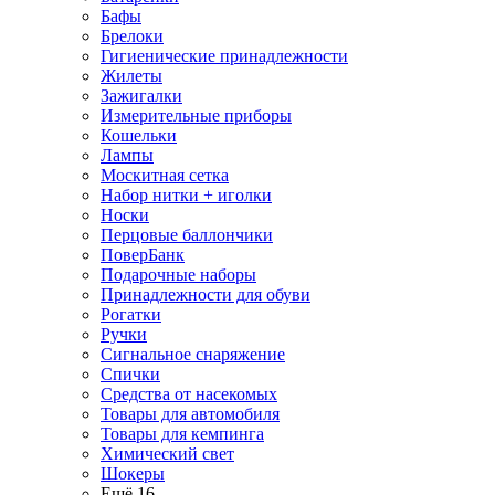
Бафы
Брелоки
Гигиенические принадлежности
Жилеты
Зажигалки
Измерительные приборы
Кошельки
Лампы
Москитная сетка
Набор нитки + иголки
Носки
Перцовые баллончики
ПоверБанк
Подарочные наборы
Принадлежности для обуви
Рогатки
Ручки
Сигнальное снаряжение
Спички
Средства от насекомых
Товары для автомобиля
Товары для кемпинга
Химический свет
Шокеры
Ещё 16