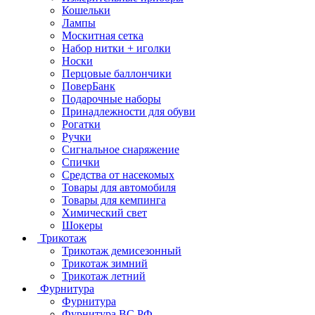
Кошельки
Лампы
Москитная сетка
Набор нитки + иголки
Носки
Перцовые баллончики
ПоверБанк
Подарочные наборы
Принадлежности для обуви
Рогатки
Ручки
Сигнальное снаряжение
Спички
Средства от насекомых
Товары для автомобиля
Товары для кемпинга
Химический свет
Шокеры
Трикотаж
Трикотаж демисезонный
Трикотаж зимний
Трикотаж летний
Фурнитура
Фурнитура
Фурнитура ВС РФ