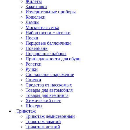
Жилеты
Зажигалки
Измерительные приборы
Кошельки
Лампы
Москитная сетка
Набор нитки + иголки
Носки
Перцовые баллончики
ПоверБанк
Подарочные наборы
Принадлежности для обуви
Рогатки
Ручки
Сигнальное снаряжение
Спички
Средства от насекомых
Товары для автомобиля
Товары для кемпинга
Химический свет
Шокеры
Трикотаж
Трикотаж демисезонный
Трикотаж зимний
Трикотаж летний