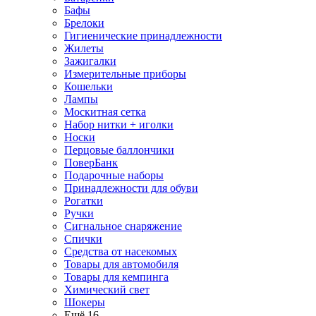
Бафы
Брелоки
Гигиенические принадлежности
Жилеты
Зажигалки
Измерительные приборы
Кошельки
Лампы
Москитная сетка
Набор нитки + иголки
Носки
Перцовые баллончики
ПоверБанк
Подарочные наборы
Принадлежности для обуви
Рогатки
Ручки
Сигнальное снаряжение
Спички
Средства от насекомых
Товары для автомобиля
Товары для кемпинга
Химический свет
Шокеры
Ещё 16