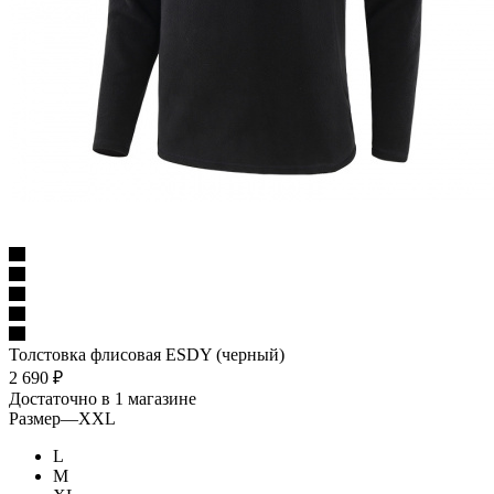
Толстовка флисовая ESDY (черный)
2 690
₽
Достаточно
в 1 магазине
Размер
—
XXL
L
M