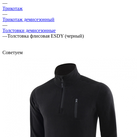
—
Трикотаж
—
Трикотаж демисезонный
—
Толстовки демисезонные
—
Толстовка флисовая ESDY (черный)
Советуем