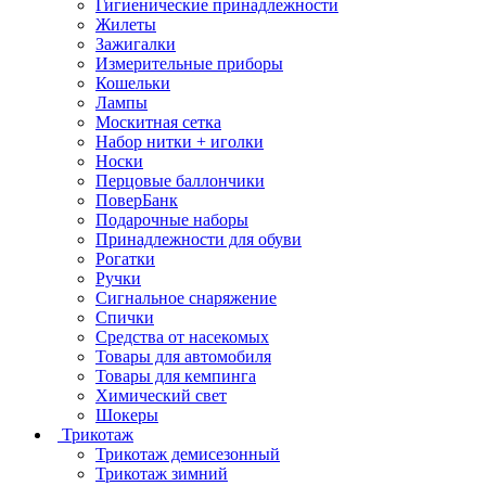
Гигиенические принадлежности
Жилеты
Зажигалки
Измерительные приборы
Кошельки
Лампы
Москитная сетка
Набор нитки + иголки
Носки
Перцовые баллончики
ПоверБанк
Подарочные наборы
Принадлежности для обуви
Рогатки
Ручки
Сигнальное снаряжение
Спички
Средства от насекомых
Товары для автомобиля
Товары для кемпинга
Химический свет
Шокеры
Трикотаж
Трикотаж демисезонный
Трикотаж зимний