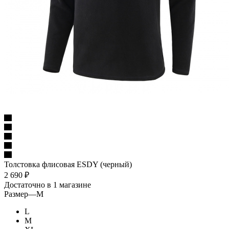
Толстовка флисовая ESDY (черный)
2 690
₽
Достаточно
в 1 магазине
Размер
—
M
L
M