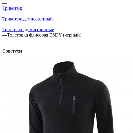
—
Трикотаж
—
Трикотаж демисезонный
—
Толстовки демисезонные
—
Толстовка флисовая ESDY (черный)
Советуем