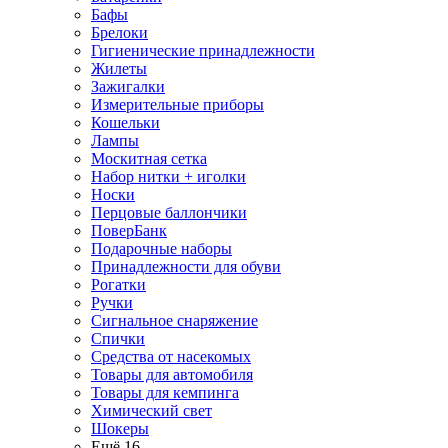
Бафы
Брелоки
Гигиенические принадлежности
Жилеты
Зажигалки
Измерительные приборы
Кошельки
Лампы
Москитная сетка
Набор нитки + иголки
Носки
Перцовые баллончики
ПоверБанк
Подарочные наборы
Принадлежности для обуви
Рогатки
Ручки
Сигнальное снаряжение
Спички
Средства от насекомых
Товары для автомобиля
Товары для кемпинга
Химический свет
Шокеры
Ещё 16