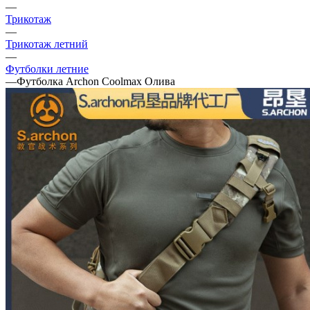
—
Трикотаж
—
Трикотаж летний
—
Футболки летние
—
Футболка Archon Coolmax Олива