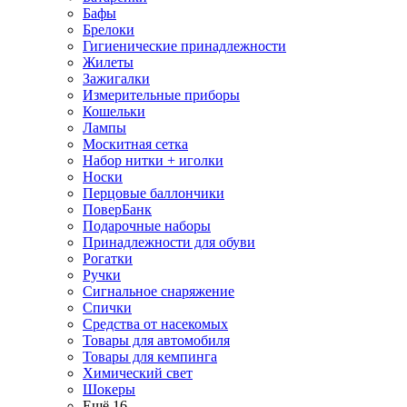
Бафы
Брелоки
Гигиенические принадлежности
Жилеты
Зажигалки
Измерительные приборы
Кошельки
Лампы
Москитная сетка
Набор нитки + иголки
Носки
Перцовые баллончики
ПоверБанк
Подарочные наборы
Принадлежности для обуви
Рогатки
Ручки
Сигнальное снаряжение
Спички
Средства от насекомых
Товары для автомобиля
Товары для кемпинга
Химический свет
Шокеры
Ещё 16