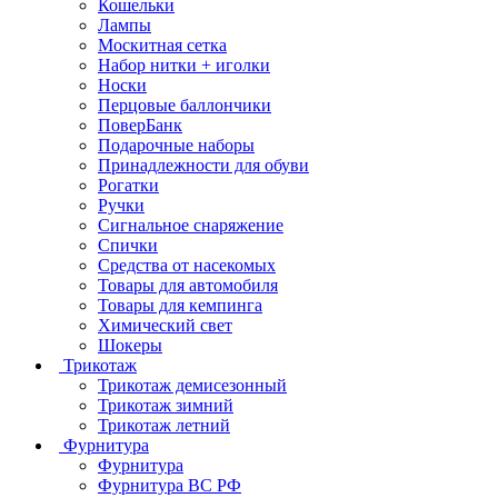
Кошельки
Лампы
Москитная сетка
Набор нитки + иголки
Носки
Перцовые баллончики
ПоверБанк
Подарочные наборы
Принадлежности для обуви
Рогатки
Ручки
Сигнальное снаряжение
Спички
Средства от насекомых
Товары для автомобиля
Товары для кемпинга
Химический свет
Шокеры
Трикотаж
Трикотаж демисезонный
Трикотаж зимний
Трикотаж летний
Фурнитура
Фурнитура
Фурнитура ВС РФ