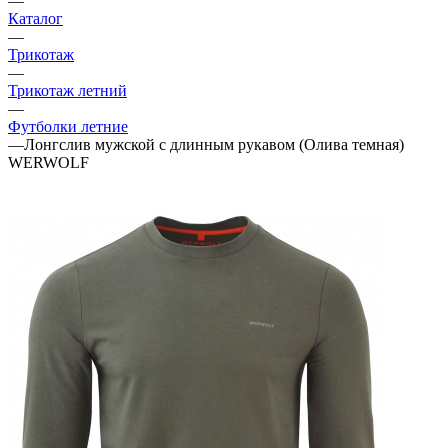
—
Каталог
—
Трикотаж
—
Трикотаж летний
—
Футболки летние
—
Лонгслив мужской с длинным рукавом (Олива темная)
WERWOLF