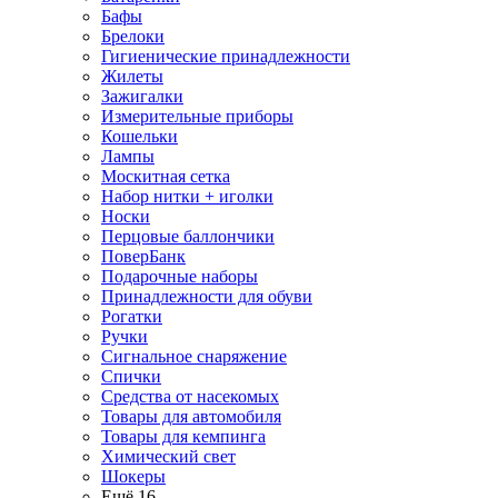
Бафы
Брелоки
Гигиенические принадлежности
Жилеты
Зажигалки
Измерительные приборы
Кошельки
Лампы
Москитная сетка
Набор нитки + иголки
Носки
Перцовые баллончики
ПоверБанк
Подарочные наборы
Принадлежности для обуви
Рогатки
Ручки
Сигнальное снаряжение
Спички
Средства от насекомых
Товары для автомобиля
Товары для кемпинга
Химический свет
Шокеры
Ещё 16