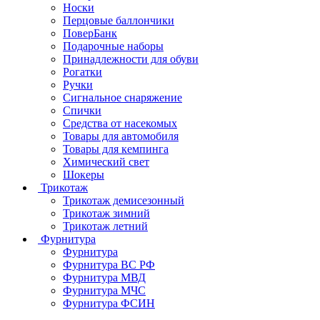
Носки
Перцовые баллончики
ПоверБанк
Подарочные наборы
Принадлежности для обуви
Рогатки
Ручки
Сигнальное снаряжение
Спички
Средства от насекомых
Товары для автомобиля
Товары для кемпинга
Химический свет
Шокеры
Трикотаж
Трикотаж демисезонный
Трикотаж зимний
Трикотаж летний
Фурнитура
Фурнитура
Фурнитура ВС РФ
Фурнитура МВД
Фурнитура МЧС
Фурнитура ФСИН