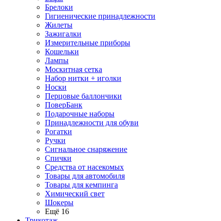
Брелоки
Гигиенические принадлежности
Жилеты
Зажигалки
Измерительные приборы
Кошельки
Лампы
Москитная сетка
Набор нитки + иголки
Носки
Перцовые баллончики
ПоверБанк
Подарочные наборы
Принадлежности для обуви
Рогатки
Ручки
Сигнальное снаряжение
Спички
Средства от насекомых
Товары для автомобиля
Товары для кемпинга
Химический свет
Шокеры
Ещё 16
Трикотаж