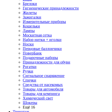
Брелоки
Гигиенические принадлежности
Жилеты
Зажигалки
Измерительные приборы
Кошельки
Лампы
Москитная сетка
Набор нитки + иголки
Носки
Перцовые баллончики
ПоверБанк
Подарочные наборы
Принадлежности для обуви
Рогатки
Ручки
Сигнальное снаряжение
Спички
Средства от насекомых
Товары для автомобиля
Товары для кемпинга
Химический свет
Шокеры
Ещё 16
Трикотаж