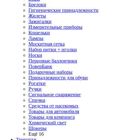
Брелоки
Гигиенические принадлежности
Жилеты
Зажигалки
Измерительные приборы
Кошельки
Лампы
Москитная сетка
Набор нитки + иголки
Носки
Перцовые баллончики
ПоверБанк
Подарочные наборы
Принадлежности для обуви
Рогатки
Ручки
Сигнальное снаряжение
Спички
Средства от насекомых
Товары для автомобиля
Товары для кемпинга
Химический свет
Шокеры
Ещё 16
Трикотаж