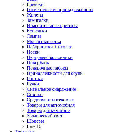
Брелоки
Гигиенические принадлежности
Жилеты
Зажигалки
Измерительные приборы
Кошельки
Лампы
Москитная сетка
Набор нитки + иголки
Носки
Перцовые баллончики
ПоверБанк
Подарочные наборы
Принадлежности для обуви
Рогатки
Ручки
Сигнальное снаряжение
Спички
Средства от насекомых
Товары для автомобиля
Товары для кемпинга
Химический свет
Шокеры
Ещё 16
Трикотаж