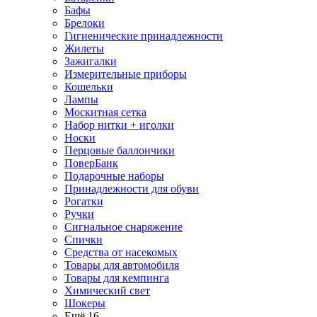
Бафы
Брелоки
Гигиенические принадлежности
Жилеты
Зажигалки
Измерительные приборы
Кошельки
Лампы
Москитная сетка
Набор нитки + иголки
Носки
Перцовые баллончики
ПоверБанк
Подарочные наборы
Принадлежности для обуви
Рогатки
Ручки
Сигнальное снаряжение
Спички
Средства от насекомых
Товары для автомобиля
Товары для кемпинга
Химический свет
Шокеры
Ещё 16