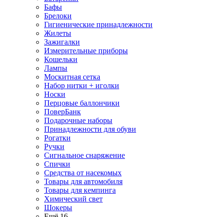
Бафы
Брелоки
Гигиенические принадлежности
Жилеты
Зажигалки
Измерительные приборы
Кошельки
Лампы
Москитная сетка
Набор нитки + иголки
Носки
Перцовые баллончики
ПоверБанк
Подарочные наборы
Принадлежности для обуви
Рогатки
Ручки
Сигнальное снаряжение
Спички
Средства от насекомых
Товары для автомобиля
Товары для кемпинга
Химический свет
Шокеры
Ещё 16