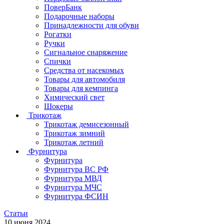
ПоверБанк
Подарочные наборы
Принадлежности для обуви
Рогатки
Ручки
Сигнальное снаряжение
Спички
Средства от насекомых
Товары для автомобиля
Товары для кемпинга
Химический свет
Шокеры
Трикотаж
Трикотаж демисезонный
Трикотаж зимний
Трикотаж летний
Фурнитура
Фурнитура
Фурнитура ВС РФ
Фурнитура МВД
Фурнитура МЧС
Фурнитура ФСИН
Статьи
10 июня 2024