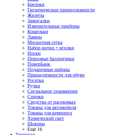
Брелоки
Гигиенические принадлежности
Жилеты
Зажигалки
Измерительные приборы
Кошельки
Лампы
Москитная сетка
Набор нитки + иголки
Носки
Перцовые баллончики
ПоверБанк
Подарочные наборы
Принадлежности для обуви
Рогатки
Ручки
Сигнальное снаряжение
Спички
Средства от насекомых
Товары для автомобиля
Товары для кемпинга
Химический свет
Шокеры
Ещё 16
Трикотаж