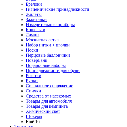
Брелоки
Гигиенические принадлежности
Жилеты
Зажигалки
Измерительные приборы
Кошельки
Лампы
Москитная сетка
Набор нитки + иголки
Носки
Перцовые баллончики
ПоверБанк
Подарочные наборы
Принадлежности для обуви
Рогатки
Ручки
Сигнальное снаряжение
Спички
Средства от насекомых
Товары для автомобиля
Товары для кемпинга
Химический свет
Шокеры
Ещё 16
Трикотаж