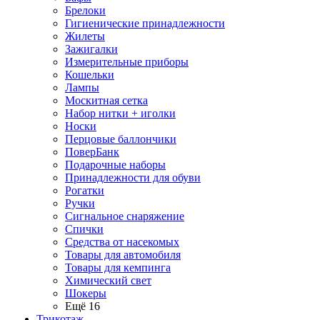
Брелоки
Гигиенические принадлежности
Жилеты
Зажигалки
Измерительные приборы
Кошельки
Лампы
Москитная сетка
Набор нитки + иголки
Носки
Перцовые баллончики
ПоверБанк
Подарочные наборы
Принадлежности для обуви
Рогатки
Ручки
Сигнальное снаряжение
Спички
Средства от насекомых
Товары для автомобиля
Товары для кемпинга
Химический свет
Шокеры
Ещё 16
Трикотаж