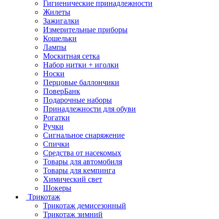
Гигиенические принадлежности
Жилеты
Зажигалки
Измерительные приборы
Кошельки
Лампы
Москитная сетка
Набор нитки + иголки
Носки
Перцовые баллончики
ПоверБанк
Подарочные наборы
Принадлежности для обуви
Рогатки
Ручки
Сигнальное снаряжение
Спички
Средства от насекомых
Товары для автомобиля
Товары для кемпинга
Химический свет
Шокеры
Трикотаж
Трикотаж демисезонный
Трикотаж зимний