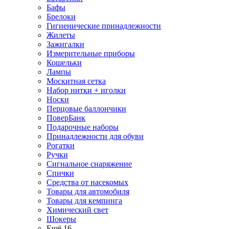
Бафы
Брелоки
Гигиенические принадлежности
Жилеты
Зажигалки
Измерительные приборы
Кошельки
Лампы
Москитная сетка
Набор нитки + иголки
Носки
Перцовые баллончики
ПоверБанк
Подарочные наборы
Принадлежности для обуви
Рогатки
Ручки
Сигнальное снаряжение
Спички
Средства от насекомых
Товары для автомобиля
Товары для кемпинга
Химический свет
Шокеры
Ещё 16