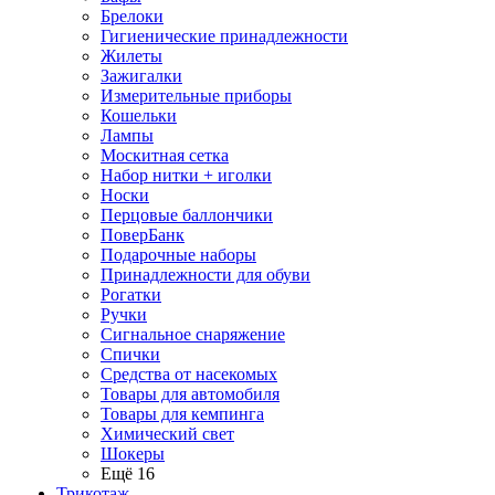
Брелоки
Гигиенические принадлежности
Жилеты
Зажигалки
Измерительные приборы
Кошельки
Лампы
Москитная сетка
Набор нитки + иголки
Носки
Перцовые баллончики
ПоверБанк
Подарочные наборы
Принадлежности для обуви
Рогатки
Ручки
Сигнальное снаряжение
Спички
Средства от насекомых
Товары для автомобиля
Товары для кемпинга
Химический свет
Шокеры
Ещё 16
Трикотаж