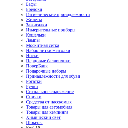
Бафы
Брелоки
Гигиенические принадлежности
Жилеты
Зажигалки
Измерительные приборы
Кошельки
Лампы
Москитная сетка
Набор нитки + иголки
Носки
Перцовые баллончики
ПоверБанк
Подарочные наборы
Принадлежности для обуви
Рогатки
Ручки
Сигнальное снаряжение
Спички
Средства от насекомых
Товары для автомобиля
Товары для кемпинга
Химический свет
Шокеры
Ещё 16